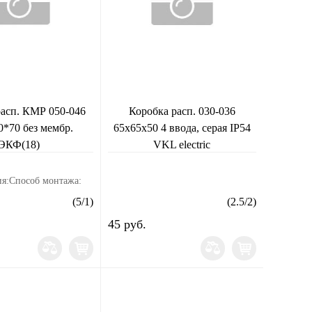
расп. КМР 050-046
Коробка расп. 030-036
0*70 без мембр.
65х65х50 4 ввода, серая IP54
ЭКФ(18)
VKL electric
я:Способ монтажа:
бельныйПодходит для
(
5
/
1
)
(
2.5
/
2
)
орный): НетДля
45 руб.
ой зоны по пыли
без)Серия: EKFТип