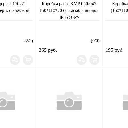
p.plast 170221
Коробка расп. КМР 050-045
Коробка 
черн. с клеммой
150*110*70 без мембр. вводов
(150*110
IP55 ЭКФ
(
2
/
2
)
(
0
/
0
)
365 руб.
195 руб.