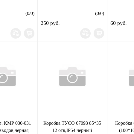
(
0
/
0
)
(
0
/
0
)
250 руб.
60 руб.
п. КМР 030-031
Коробка ТУСО 67093 85*35
Коробка 
вводов,черная,
12 отв,IP54 черный
(100*1