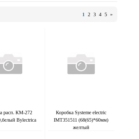
1
2
3
4
5
»
а расп. КМ-272
Коробка Systeme electric
,белый Bylectrica
IMT351511 (68(65)*60мм)
желтый