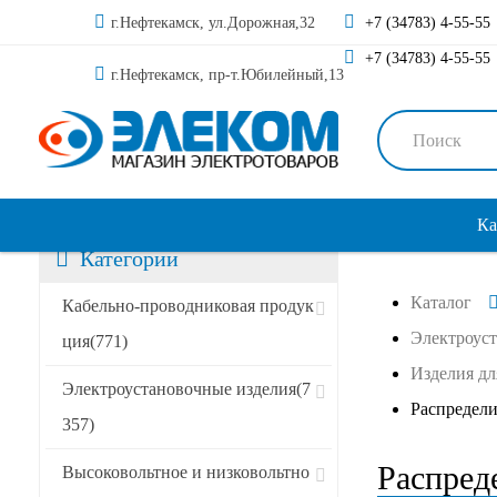
г.Нефтекамск, ул.Дорожная,32
+7 (34783) 4-55-55
+7 (34783) 4-55-55
г.Нефтекамск, пр-т.Юбилейный,13
Ка
Категории
Каталог
Сортировать по:
Кабельно-проводниковая продук
Электроус
ция
(771)
Изделия дл
Специальные предложения
Электроустановочные изделия
(7
Распредели
357)
Акции
Распред
Высоковольтное и низковольтно
Новинки