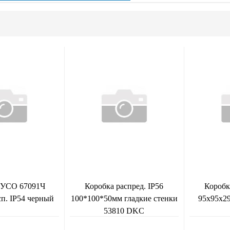
ТУСО 67091Ч
Коробка распред. IP56
Коробк
сп. IP54 черный
100*100*50мм гладкие стенки
95х95х29
53810 DKC