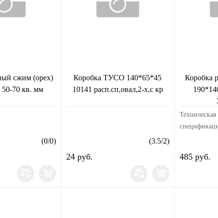
ный сжим (орех)
Коробка ТУСО 140*65*45
Коробка 
50-70 кв. мм
10141 расп.сп,овал,2-х,с кр
190*14
Техническая
спецификаци
На лоток ка
(
0
/
0
)
(
3.5
/
2
)
сборок (наб
24 руб.
485 руб.
взрывоопасн
(Ex): Нет (
крышки...