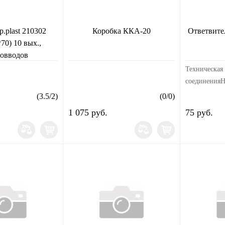
p.plast 210302
Коробка ККА-20
Ответвите
70) 10 вых.,
мовводов
Техническая
соединенияН
главного про
(
3.5
/
2
)
(
0
/
0
)
16...35Номи
1 075 руб.
75 руб.
сечение отве
1.5...10Изол