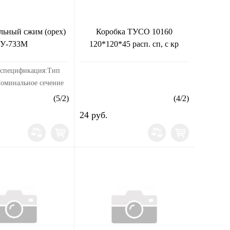
льный сжим (орех)
Коробка ТУСО 10160
У-733М
120*120*45 расп. сп, с кр
 спецификация:Тип
оминальное сечение
вода, SE:
(
5
/
2
)
(
4
/
2
)
нальное поперечное
24 руб.
твления, SM / RM:
ированн...