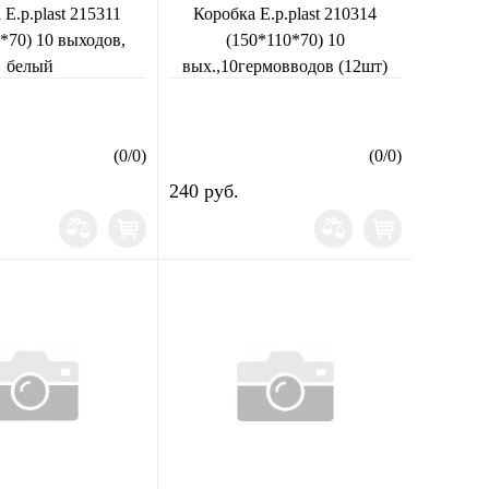
E.p.plast 215311
Коробка E.p.plast 210314
*70) 10 выходов,
(150*110*70) 10
белый
вых.,10гермовводов (12шт)
(
0
/
0
)
(
0
/
0
)
240 руб.