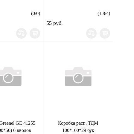
(
0
/
0
)
(
1.8
/
4
)
55 руб.
Greenel GE 41255
Коробка расп. ТДМ
00*50) 6 вводов
100*100*29 бук