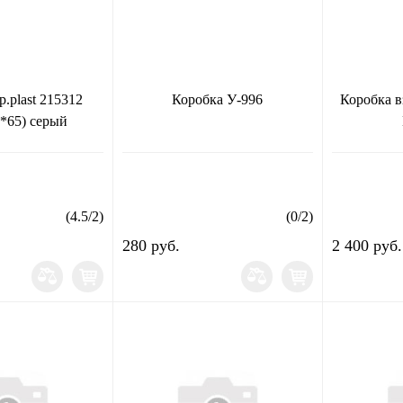
p.plast 215312
Коробка У-996
Коробка 
0*65) серый
(
4.5
/
2
)
(
0
/
2
)
280 руб.
2 400 руб.