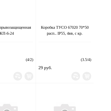
взрывозащищенная
Коробка ТУСО 67020 70*50
КП-6-24
расп.. IP55, 4вв, с кр.
(
4
/
2
)
(
3.5
/
4
)
29 руб.