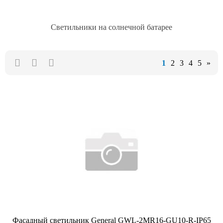
Светильники на солнечной батарее
1
2
3
4
5
»
Фасадный светильник General GWL-2MR16-GU10-R-IP65