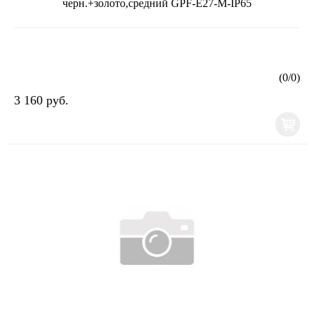
черн.+золото,средний GPF-E27-M-IP65
(
0
/
0
)
3 160 руб.