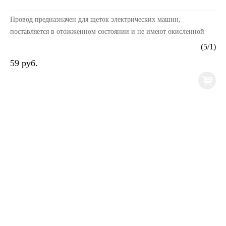
Провод предназначен для щеток электрических машин,
поставляется в отожженном состоянии и не имеют окисленной
поверхности. Провод устойчив к воздействию росы, ин...
(
5
/
1
)
59 руб.