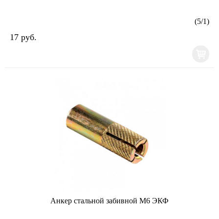
(
5
/
1
)
17 руб.
Анкер стальной забивной М6 ЭКФ