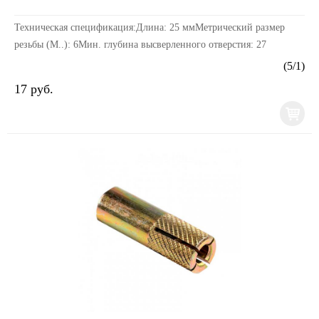
Техническая спецификация:Длина: 25 ммМетрический размер
резьбы (М..): 6Мин. глубина высверленного отверстия: 27
ммМатериал втулки (гильзы): СтальТип изделия: Ан...
(
5
/
1
)
17 руб.