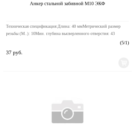
Анкер стальной забивной М10 ЭКФ
Техническая спецификация:Длина: 40 ммМетрический размер
резьбы (М..): 10Мин. глубина высверленного отверстия: 43
ммМатериал втулки (гильзы): СтальТип изделия: А...
(
5
/
1
)
37 руб.