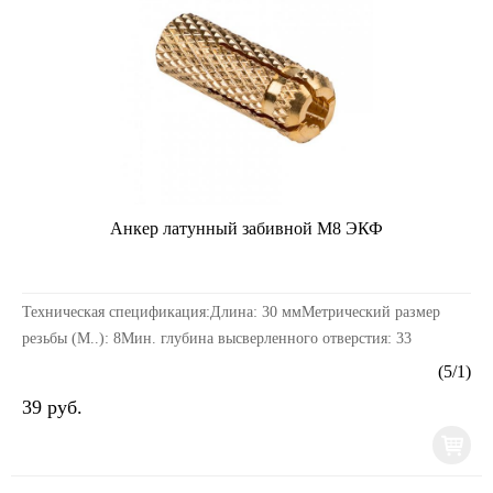
Анкер латунный забивной М8 ЭКФ
Техническая спецификация:Длина: 30 ммМетрический размер
резьбы (М..): 8Мин. глубина высверленного отверстия: 33
ммМатериал втулки (гильзы): ЛатуньТип изделия: А...
(
5
/
1
)
39 руб.