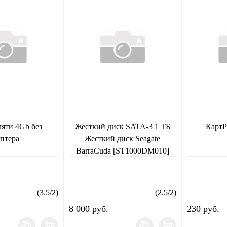
мяти 4Gb без
Жесткий диск SATA-3 1 ТБ
КартР
аптера
Жесткий диск Seagate
BarraCuda [ST1000DM010]
Cash 64 МБ
(
3.5
/
2
)
(
2.5
/
2
)
8 000 руб.
230 руб.