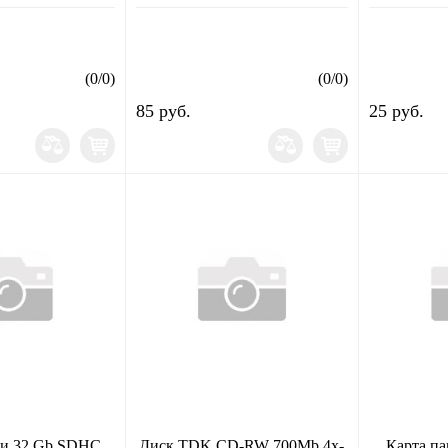
(
0
/
0
)
(
0
/
0
)
85 руб.
25 руб.
ти 32 Gb SDHC
Диск TDK CD-RW 700Mb 4x-
Карта па