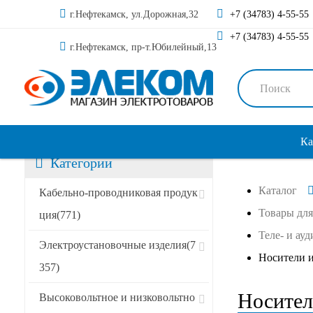
г.Нефтекамск, ул.Дорожная,32
+7 (34783) 4-55-55
+7 (34783) 4-55-55
г.Нефтекамск, пр-т.Юбилейный,13
Ка
Категории
Каталог
Сортировать по:
Кабельно-проводниковая продук
Товары для
ция
(771)
Теле- и ау
Специальные предложения
Электроустановочные изделия
(7
Носители 
357)
Акции
Носител
Высоковольтное и низковольтно
Новинки