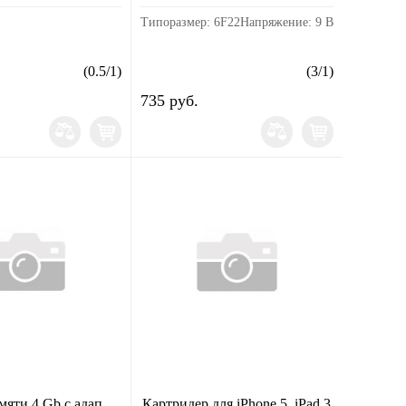
Типоразмер: 6F22Напряжение: 9 В
(
0.5
/
1
)
(
3
/
1
)
735 руб.
мяти 4 Gb с адап.
Картридер для iPhone 5, iPad 3