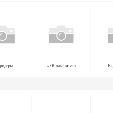
USB-накопители
Ка
дридеры