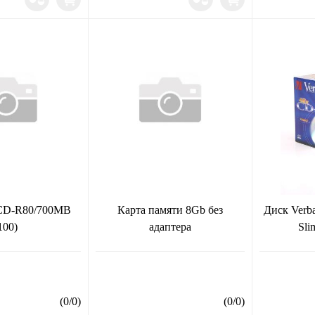
CD-R80/700MB
Карта памяти 8Gb без
Диск Verb
100)
адаптера
Sli
(
0
/
0
)
(
0
/
0
)