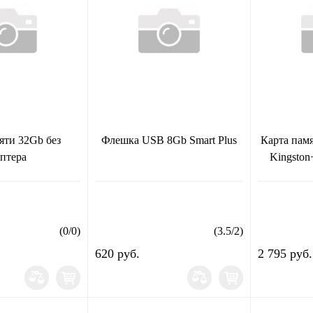
яти 32Gb без
Флешка USB 8Gb Smart Plus
Карта пам
аптера
Kingston
(
0
/
0
)
(
3.5
/
2
)
620 руб.
2 795 руб.