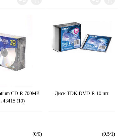
atium CD-R 700MB
Диск TDK DVD-R 10 шт
m 43415 (10)
(
0
/
0
)
(
0.5
/
1
)