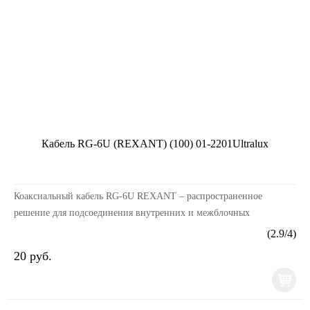
Кабель RG-6U (REXANT) (100) 01-2201Ultralux
Коаксиальный кабель RG-6U REXANT – распространенное
решение для подсоединения внутренних и межблочных
соединений общепромышленных и бытовых радиотехнических
(
2.9
/
4
)
уст...
20 руб.