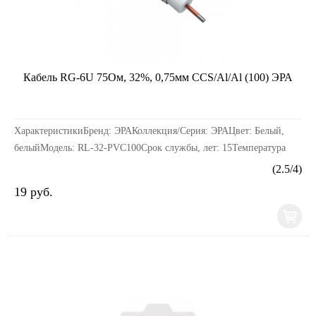
Кабель RG-6U 75Ом, 32%, 0,75мм CCS/Al/Al (100) ЭРА
ХарактеристикиБренд: ЭРАКоллекция/Серия: ЭРАЦвет: Белый,
белыйМодель: RL-32-PVC100Срок службы, лет: 15Температура
монтажа, град. С: от -10° до +40°Экранирование...
(
2.5
/
4
)
19 руб.