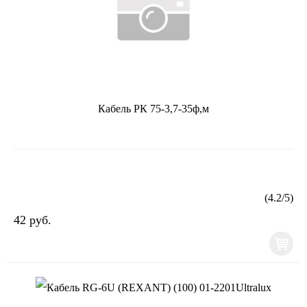
Кабель РК 75-3,7-35ф,м
(
4.2
/
5
)
42 руб.