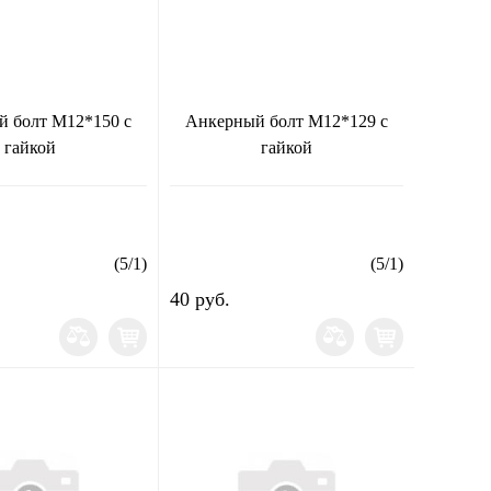
 болт М12*150 с
Анкерный болт М12*129 с
гайкой
гайкой
(
5
/
1
)
(
5
/
1
)
40 руб.