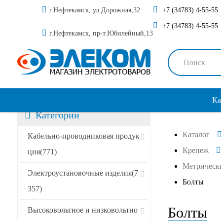
г.Нефтекамск, ул.Дорожная,32
+7 (34783) 4-55-55
+7 (34783) 4-55-55
г.Нефтекамск, пр-т.Юбилейный,13
Ка
Категории
Каталог
Сортировать по:
Кабельно-проводниковая продук
Крепеж
ция
(771)
Метрическ
Специальные предложения
Электроустановочные изделия
(7
Болты
357)
Акции
Болты
Высоковольтное и низковольтно
Новинки