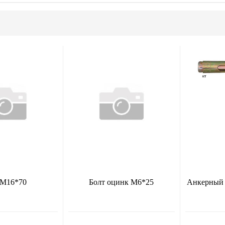
 М16*70
Болт оцинк М6*25
Анкерный 