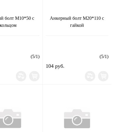
й болт М10*50 с
Анкерный болт М20*110 с
кольцом
гайкой
(
5
/
1
)
(
5
/
1
)
104 руб.