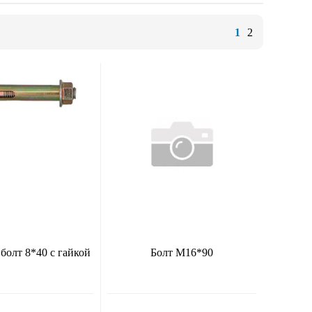
1
2
болт 8*40 с гайкой
Болт М16*90