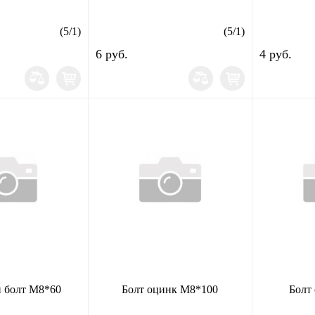
(
5
/
1
)
(
5
/
1
)
6 руб.
4 руб.
 болт М8*60
Болт оцинк М8*100
Болт