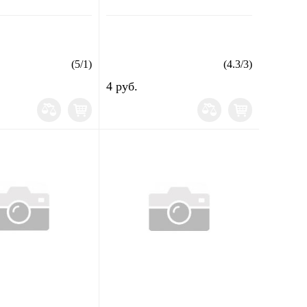
(
5
/
1
)
(
4.3
/
3
)
4 руб.