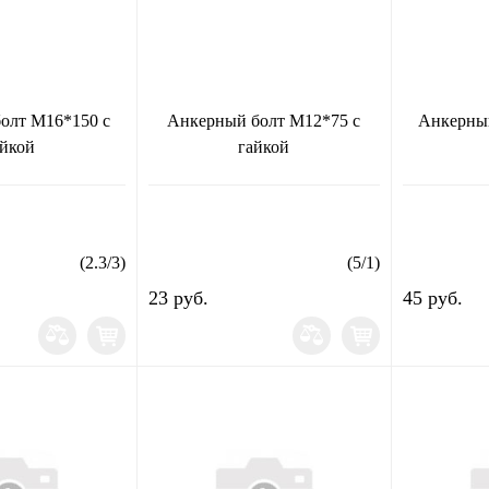
олт М16*150 с
Анкерный болт М12*75 с
Анкерный
айкой
гайкой
(
2.3
/
3
)
(
5
/
1
)
23 руб.
45 руб.