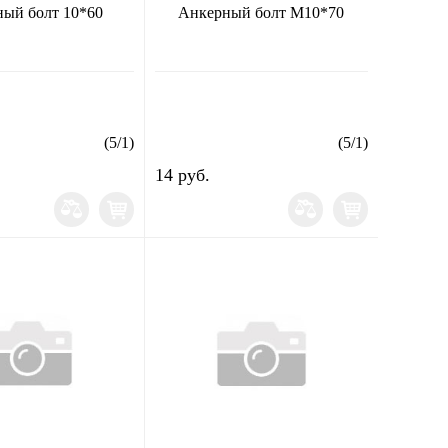
ый болт 10*60
Анкерный болт М10*70
(
5
/
1
)
(
5
/
1
)
14 руб.