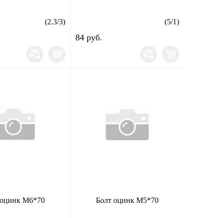
(
2.3
/
3
)
(
5
/
1
)
84 руб.
 оцинк М6*70
Болт оцинк М5*70