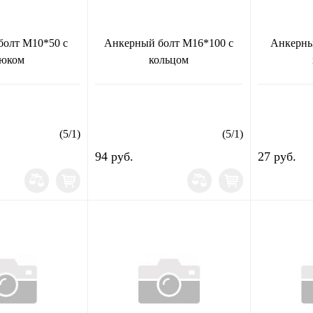
болт М10*50 с
Анкерный болт М16*100 с
Анкерны
юком
кольцом
(
5
/
1
)
(
5
/
1
)
94 руб.
27 руб.