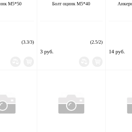
цинк М5*50
Болт оцинк М5*40
Анкерн
(
3.3
/
3
)
(
2.5
/
2
)
3 руб.
14 руб.