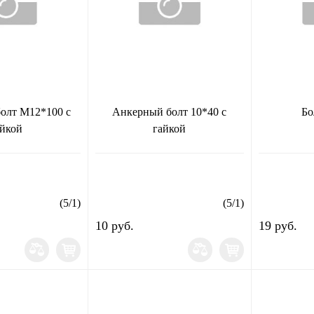
олт М12*100 с
Анкерный болт 10*40 с
Бо
айкой
гайкой
(
5
/
1
)
(
5
/
1
)
10 руб.
19 руб.