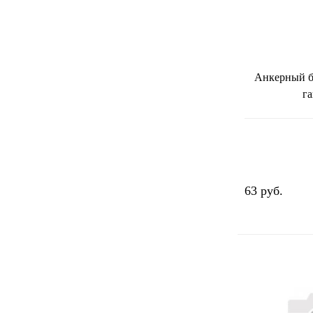
Анкерный б
г
63 руб.