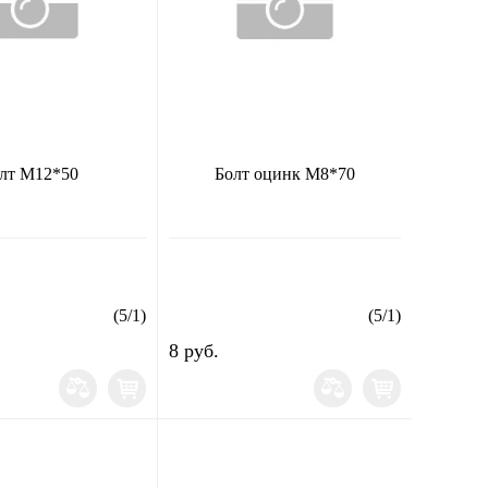
лт М12*50
Болт оцинк М8*70
(
5
/
1
)
(
5
/
1
)
8 руб.