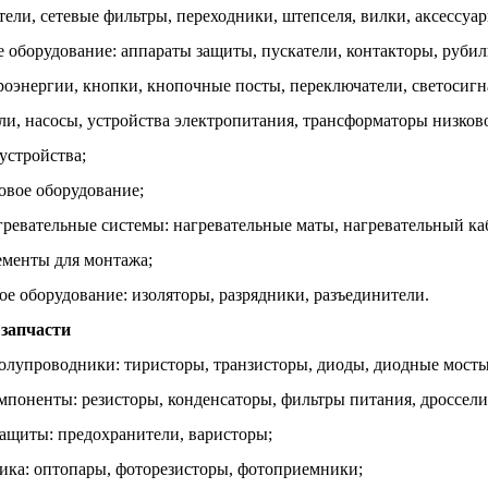
тели, сетевые фильтры, переходники, штепселя, вилки, аксессуа
е оборудование: аппараты защиты, пускатели, контакторы, руби
роэнергии, кнопки, кнопочные посты, переключатели, светосигн
ли, насосы, устройства электропитания, трансформаторы низко
устройства;
овое оборудование;
гревательные системы: нагревательные маты, нагревательный к
ементы для монтажа;
ое оборудование: изоляторы, разрядники, разъединители.
 запчасти
олупроводники: тиристоры, транзисторы, диоды, диодные мосты
мпоненты: резисторы, конденсаторы, фильтры питания, дроссели
ащиты: предохранители, варисторы;
ика: оптопары, фоторезисторы, фотоприемники;