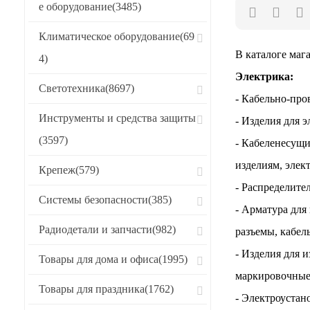
е оборудование
(3485)
Хиты продаж
Климатическое оборудование
(69
CБРОСИТЬ
В каталоге маг
4)
Электрика:
Светотехника
(8697)
- Кабельно-про
Инструменты и средства защиты
- Изделия для 
(3597)
- Кабеленесущи
изделиям, элек
Крепеж
(579)
- Распределите
Системы безопасности
(385)
- Арматура для
Радиодетали и запчасти
(982)
разъемы, кабел
- Изделия для 
Товары для дома и офиса
(1995)
маркировочные
Товары для праздника
(1762)
- Электроустан