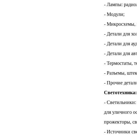
- Лампы: ради
- Модули;
- Микросхемы, 
- Детали для х
- Детали для ау
- Детали для а
- Термостаты, 
- Разъемы, ште
- Прочие детал
Светотехника:
- Светильники:
для уличного о
прожекторы, св
- Источники св