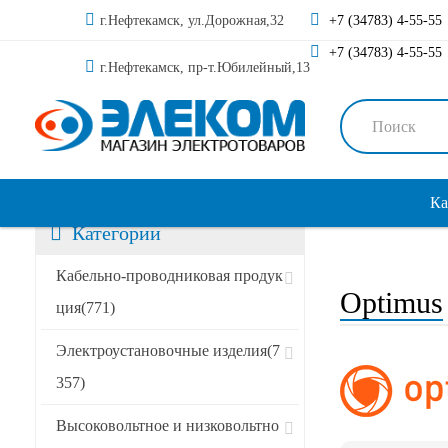
г.Нефтекамск, ул.Дорожная,32
+7 (34783) 4-55-55
+7 (34783) 4-55-55
г.Нефтекамск, пр-т.Юбилейный,13
Ка
Категории
Сортировать по:
Кабельно-проводниковая продук
Optimus
ция
(771)
Специальные предложения
Электроустановочные изделия
(7
357)
Акции
Высоковольтное и низковольтно
Новинки