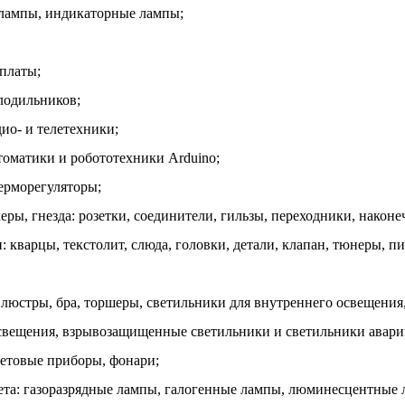
олампы, индикаторные лампы;
платы;
олодильников;
дио- и телетехники;
втоматики и робототехники Arduino;
терморегуляторы;
керы, гнезда: розетки, соединители, гильзы, переходники, наконе
и: кварцы, текстолит, слюда, головки, детали, клапан, тюнеры, 
 люстры, бра, торшеры, светильники для внутреннего освещения
свещения, взрывозащищенные светильники и светильники авари
етовые приборы, фонари;
ета: газоразрядные лампы, галогенные лампы, люминесцентные 