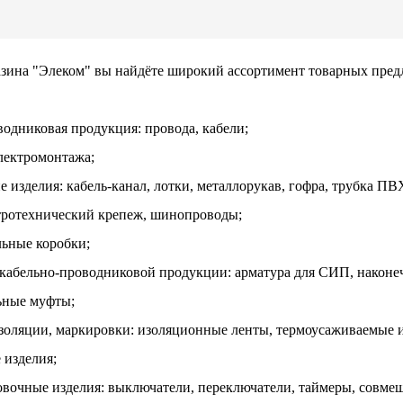
азина "Элеком" вы найдёте широкий ассортимент товарных пре
водниковая продукция: провода, кабели;
электромонтажа;
е изделия: кабель-канал, лотки, металлорукав, гофра, трубка П
тротехнический крепеж, шинопроводы;
льные коробки;
 кабельно-проводниковой продукции: арматура для СИП, наконе
ьные муфты;
изоляции, маркировки: изоляционные ленты, термоусаживаемые и
 изделия;
овочные изделия: выключатели, переключатели, таймеры, совме