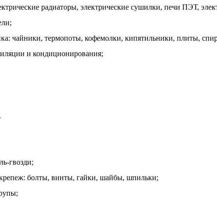
ектрические радиаторы, электрические сушилки, печи ПЭТ, эле
ели;
ика: чайники, термопоты, кофемолки, кипятильники, плиты, спир
тиляции и кондиционирования;
.
ль-гвозди;
крепеж: болты, винты, гайки, шайбы, шпильки;
рупы;